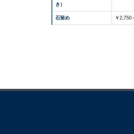
き）
石留め
￥2,75