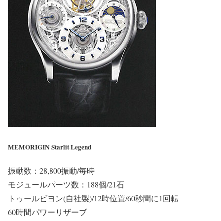
MEMORIGIN Starlit Legend
振動数：28,800振動/毎時
モジュールパーツ数：188個/21石
トゥールビヨン(自社製)/12時位置/60秒間に1回転
60時間パワーリザーブ